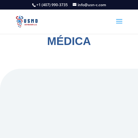
+1 (407) 990-3735
info@usn-c.com
RESIDENCIA
MÉDICA