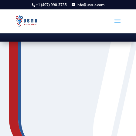
+1 (407) 990-3735
info@usn-c.com
Regresar
Pagos Extras